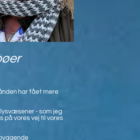
pøer
rhånden har fået mere
lysvæsener - som jeg
 på vores vej til vores
rebyggende