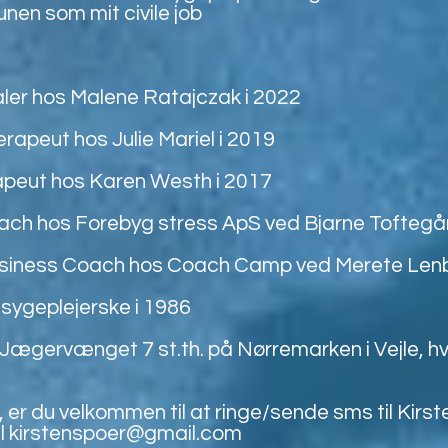
en som mit civile job
aler hos Malene Ratajczak i 2022
erapeut hos Julie Mariel i 2019
apeut hos Karen Westh i 2017
oach hos Forebyg stress ApS ved Bjarne Toftegå
Business Coach hos Coach Camp ved Merete Lenb
sygeplejerske i 1986
 Jægervænget 7 st.th. på Nørremarken i Vejle, h
er du velkommen til at ringe/sende sms til Kirste
l
kirstenspoer@gmail.com