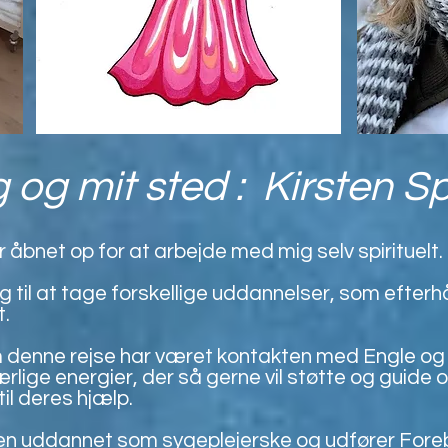
 og mit sted : Kirsten S
 åbnet op for at arbejde med mig selv spirituelt.
ig til at tage forskellige uddannelser, som efte
t.
 denne rejse har været kontakten med Engle og 
ige energier, der så gerne vil støtte og guide os
til deres hjælp.
rgen uddannet som sygeplejerske og udfører Fo