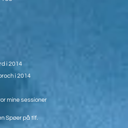
rd i 2014
roch i 2014
vor mine sessioner
n Spøer på tlf.